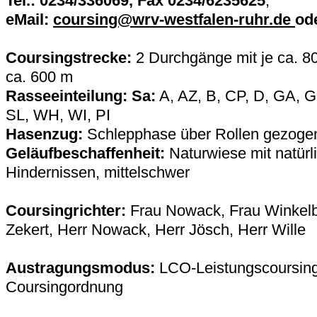
Tel.: 0234/336069, Fax 0234/6235625
,
eMail:
coursing@wrv-westfalen-ruhr.de
od
Coursingstrecke:
2 Durchgänge mit je ca. 8
ca. 600 m
Rasseeinteilung: Sa:
A, AZ, B, CP, D, GA, 
SL, WH, WI, PI
Hasenzug:
Schlepphase über Rollen gezoge
Geläufbeschaffenheit:
Naturwiese mit natürl
Hindernissen, mittelschwer
Coursingrichter:
Frau Nowack, Frau Winkelb
Zekert, Herr Nowack, Herr Jösch, Herr Wille
Austragungsmodus:
LCO-Leistungscoursin
Coursingordnung